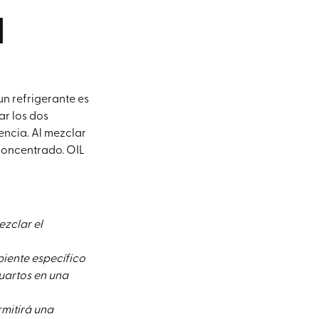
l
n refrigerante es
r los dos
encia. Al mezclar
concentrado. OIL
ezclar el
piente específico
uartos en una
rmitirá una