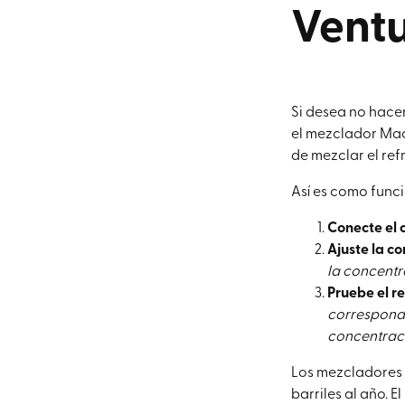
Ventu
Si desea no hacer
el mezclador Mach
de mezclar el ref
Así es como func
Conecte el 
Ajuste la c
la concentr
Pruebe el r
corresponde
concentraci
Los mezcladores 
barriles al año. 