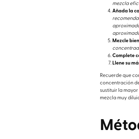
mezcla efic
Añada la c
recomendada
aproximadam
aproximada
Mezcle bien
concentrad
Complete c
Llene su má
Recuerde que con 
concentración de
sustituir la mayo
mezcla muy diluid
Métod