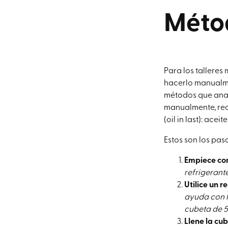
Méto
Para los talleres
hacerlo manualm
métodos que anal
manualmente, rec
(oil in last): acei
Estos son los pas
Empiece con
refrigerant
Utilice un r
ayuda con l
cubeta de 5
Llene la cu