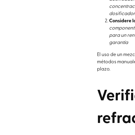
concentració
dosificador
Considere lo
componentes
para un ren
garantía
El uso de un mez
métodos manuales 
plazo.
Verif
refra