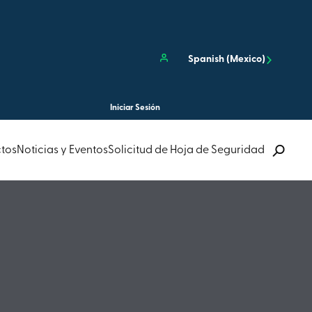
Cerrar
Spanish (Mexico)
Iniciar Sesión
tos
Noticias y Eventos
Solicitud de Hoja de Seguridad
Abrir bú
sitio...
Enviar Búsqueda