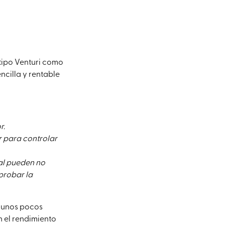
 tipo Venturi como
ncilla y rentable
r.
or para controlar
al pueden no
probar la
n unos pocos
n el rendimiento