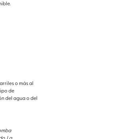
ible.
arriles o más al
tipo de
n del agua o del
bomba
do. La