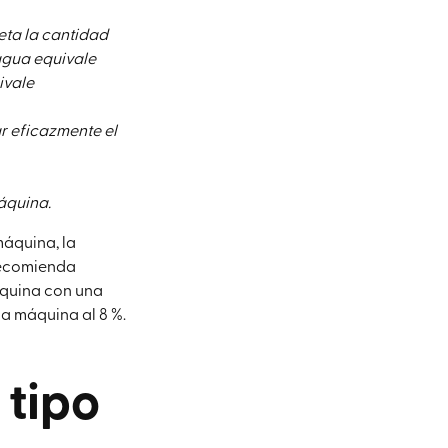
eta la cantidad
agua equivale
ivale
r eficazmente el
áquina.
máquina, la
 recomienda
máquina con una
la máquina al 8 %.
 tipo