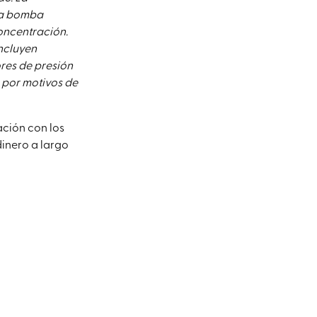
 la bomba
oncentración.
incluyen
res de presión
s por motivos de
ación con los
dinero a largo