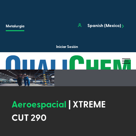
Skip to main content
Cerra
Spanish (Mexico)
Metalurgia
Iniciar Sesión
Buscar en el sitio...
Enviar 
Aeroespacial
| XTREME
CUT 290